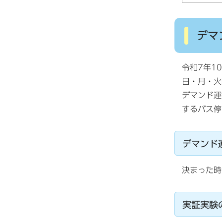
デマ
令和7年1
日・月・火
デマンド運
するバス停
デマンド
決まった時
実証実験