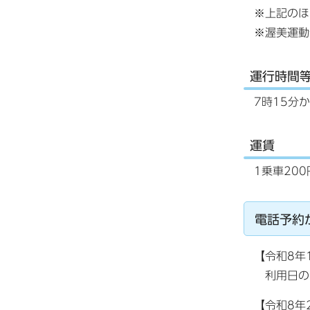
※上記のほ
※渥美運動
運行時間
7時15分
運賃
1乗車20
電話予約
【令和8年
利用日の1
【令和8年