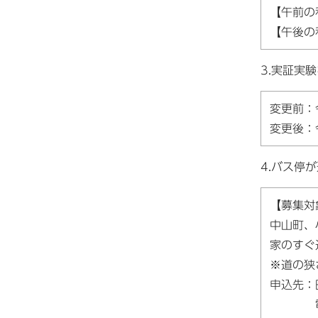
【午前
【午後
3.実証実
変更前：
変更後：
4.バス停
【募集対
中山町、
家のすぐ
※道の狭
申込先：
電話 0