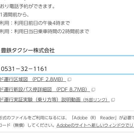
おり電話予約ができます。
1週間前から、
用：利用日前日の午後4時まで
用：利用日当日乗車時間の2時間前まで
：豊鉄タクシー株式会社
531－32－1161
ド運行区域図 （PDF 2.8MB）
ド運行新設バス停詳細図 （PDF 8.7MB）
ド運行実証実験（乗り方等）説明動画
（外部リンク）
F形式のファイルをご利用になるには、「Adobe（R） Reader」が必
ロード（無償）してください。
Adobeのサイトへ新しいウィンドウで