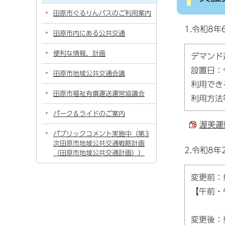
田原市ぐるりんバスのご利用案内
1.令和8
田原市内にある公共交通
便利な情報、計画
デマンド
設置日：
田原市地域公共交通会議
利用でき
田原市福祉有償運送運営協議会
利用方法
パーク＆ライドのご案内
渥美運
パブリックコメント実施中（第3
次田原市地域公共交通戦略計画
2.令和8
（田原市地域公共交通計画））
変更前
【午前・
変更後：