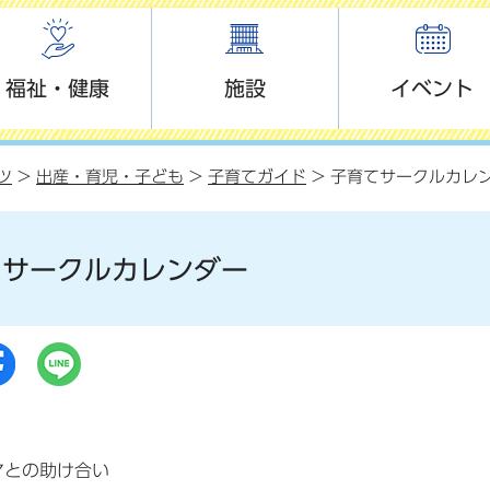
福祉・健康
施設
イベント
ツ
>
出産・育児・子ども
>
子育てガイド
> 子育てサークルカレ
てサークルカレンダー
マとの助け合い