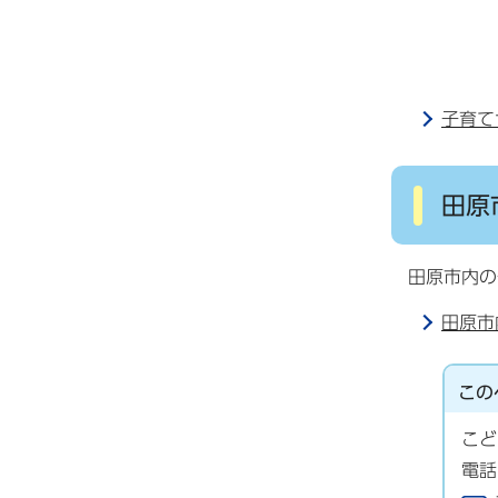
子育て
田原
田原市内の
田原市
この
こど
電話