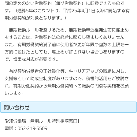
間の定めのない労働契約（無期労働契約）に転換できるもので
す。（通算5年のカウントは、平成25年4月1日以降に開始する有
期労働契約が対象となります。）
無期転換ルールを避けるため、無期転換申込権発生前に雇止め
をすることは、労働契約法の趣旨に照らし望ましくありません。
また、有期労働契約満了前に使用者が更新年限や回数の上限を一
方的に設けたとしても、雇止めが許されない場合もありますの
で、慎重な対応が必要です。
有期契約労働者の正社員化等、キャリアアップの取組に対し、
支援策として助成金制度がありますので、積極的活用をご検討さ
れ、有期労働契約から無期労働契約への転換の円滑な実施をお願
いします。
問い合わせ
愛知労働局「無期ルール特別相談窓口」
電話：052-219-5509