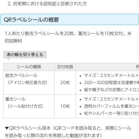
初老期における認知症と診断された方
QRラベルシールの概要
1人あたり耐洗ラベルシールを20枚、蓄光シールを10枚交付。※
初回無料
表の幅を切り替える
シールの種類
交付枚数
耐洗ラベルシール
サイズ：2.5センチメートル×
（アイロン熱圧着方式）
20枚
200〜300回程度は洗濯機
服や帽子などの衣類にアイロ
蓄光シール
サイズ：2.5センチメートル×
（シール貼付け方式）
10枚
透明カバーフィルムを蓄光シ
杖やシルバーカー等に貼り付
▼QRラベルシール見本（QRコードを読み取ると、実際にシール
を読み取った際の流れを再現した動画が流れます）