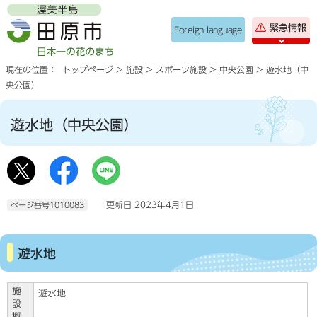
緊急情報
Foreign language
現在の位置：
トップページ
>
施設
>
スポーツ施設
>
中央公園
> 遊水地（中
央公園）
遊水地（中央公園）
更新日 2023年4月1日
ページ番号1010083
遊水地
施
遊水地
設
概