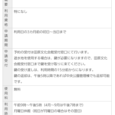
要
利
特になし
用
資
格
申
利用日の3カ月前の初日～当日まで
請
期
間
申
予約の受付は田原文化会館受付窓口にて行います。
請
遊水地を使用する場合は、鍵が必要になりますので、田原文化
受
会館受付窓口まで鍵を受け取りに来てください。
付
鍵の受け渡しは、利用時間の15分前からになります。
鍵の返却は、午後5時以降であれば中央公園管理棟でも返却可能
です。
使
無料
用
料
利
午前9時～午後5時（4月～9月は午後7時まで）
用
月曜日休館（祝日が月曜日の場合はその翌日）
時