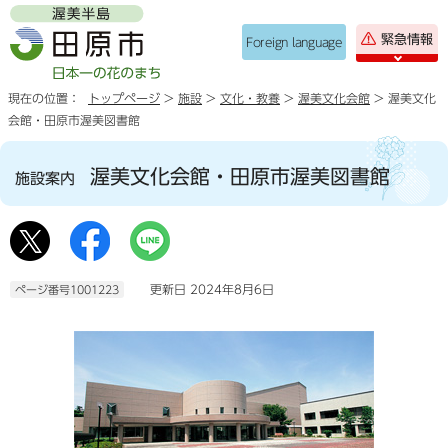
緊急情報
Foreign language
現在の位置：
トップページ
>
施設
>
文化・教養
>
渥美文化会館
> 渥美文化
会館・田原市渥美図書館
渥美文化会館・田原市渥美図書館
施設案内
更新日 2024年8月6日
ページ番号1001223