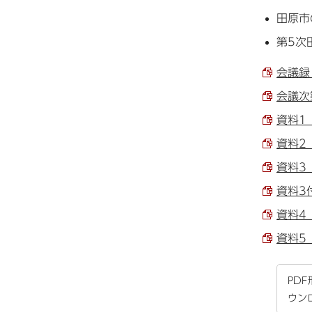
田原市
第5次
会議録 
会議次第
資料1
資料2
資料3
資料3
資料4 
資料5
PD
ウン