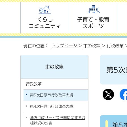
くらし
子育て・教育
コミュニティ
スポーツ
現在の位置：
トップページ
>
市の政策
>
行政改革
市の政策
第5次
行政改革
第5次田原市行政改革大綱
第4次田原市行政改革大綱
地方行政サービス改革に関する取
組状況の公表
第5