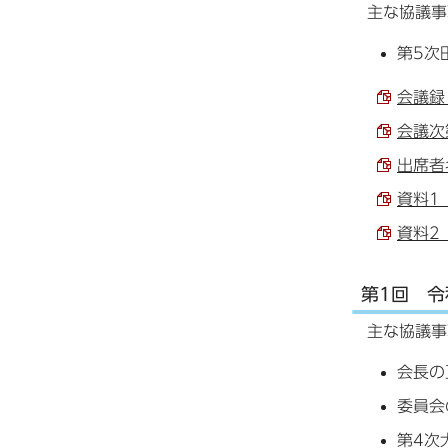
主な協議事
第5次
会議録 
会議次第
出席者名
資料1
資料2
第1回 令
主な協議事
会長の
委員会
第4次