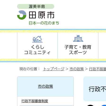
くらし
子育て・教育
コミュニティ
スポーツ
現在の位置：
トップページ
>
市の政策
>
行政不服
市の政策
行政
行政不服審査制度