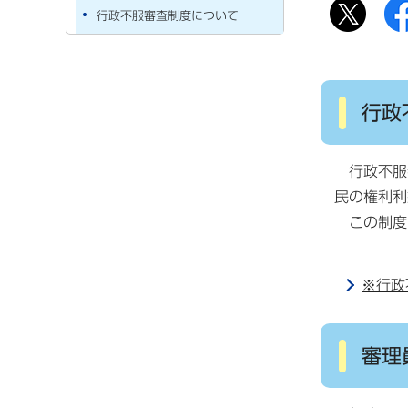
行政不服審査制度について
行政
行政不服
民の権利利
この制度が
※行政
審理