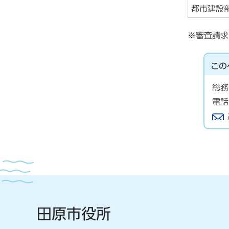
都市建設
※審査請求
この
総務
電話
田原市役所