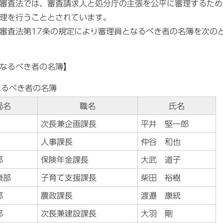
審査法では、審査請求人と処分庁の主張を公平に審理するため
理を行うこととされています。
査法第17条の規定により審理員となるべき者の名簿を次の
なるべき者の名簿】
なるべき者の名簿
局名
職名
氏名
次長兼企画課長
平井 堅一郎
人事課長
仲谷 和也
部
保険年金課長
大武 道子
康部
子育て支援課長
柴田 裕樹
部
農政課長
渡邉 康統
部
次長兼建設課長
大羽 剛