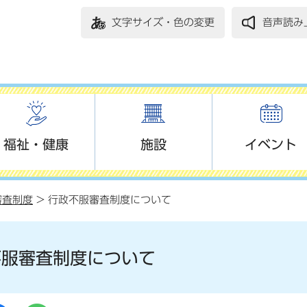
文字サイズ・色の変更
音声読み
福祉・健康
施設
イベント
審査制度
> 行政不服審査制度について
不服審査制度について