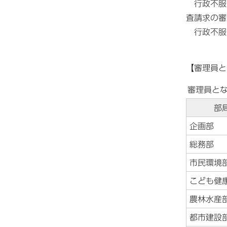
行政不服
査請求の審
行政不服審
【審理員と
審理員と
部
企画部
総務部
市民環境
こども健
農林水産
都市建設