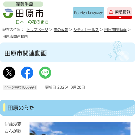
緊急情報
Foreign language
現在の位置：
トップページ
>
市の政策
>
シティセールス
>
田原市PR動画
>
田原市関連動画
田原市関連動画
更新日 2025年3月28日
ページ番号1006994
田原のうた
伊藤秀志
さんが歌