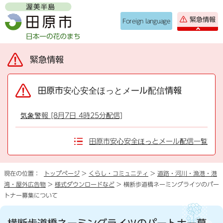
緊急情報
Foreign language
緊急情報
田原市安心安全ほっとメール配信情報
気象警報 [8月7日 4時25分配信]
田原市安心安全ほっとメール配信一覧
現在の位置：
トップページ
>
くらし・コミュニティ
>
道路・河川・漁港・港
湾・屋外広告物
>
様式ダウンロードなど
> 横断歩道橋ネーミングライツのパー
トナー募集について
横断歩道橋ネーミングライツのパートナー募