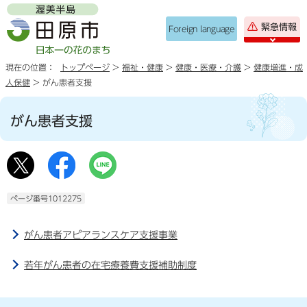
緊急情報
Foreign language
現在の位置：
トップページ
>
福祉・健康
>
健康・医療・介護
>
健康増進・成
人保健
> がん患者支援
がん患者支援
ページ番号1012275
がん患者アピアランスケア支援事業
若年がん患者の在宅療養費支援補助制度