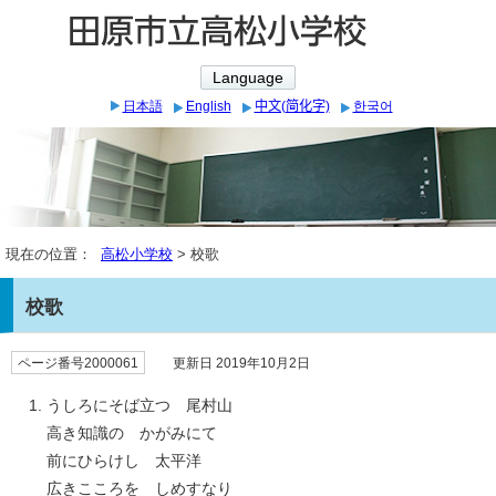
Language
日本語
English
中文(简化字)
한국어
現在の位置：
高松小学校
> 校歌
校歌
ページ番号2000061
更新日 2019年10月2日
うしろにそば立つ 尾村山
高き知識の かがみにて
前にひらけし 太平洋
広きこころを しめすなり