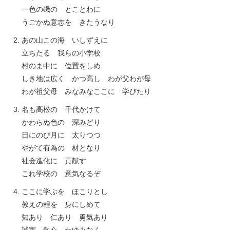
一色の磯の とことわに
うごかぬ意志を きたうなり
あの山この海 いしずえに
立ちたる 我らの小学校
村のま中に 位置をしめ
しき地は広く かつ高し わが父わが母
わが祖父母 みなみなここに 学びたり
名も高松の 千代かけて
かわらぬ色の 深みどり
日にのび月に 太りつつ
やがて有為の 材となり
社会進化に 貢献す
これ学校の 意気なるぞ
ここに学ぶを ほこりとし
教えの程を 身にしめて
知あり 仁あり 勇気あり
誠実 熱心 たゆみなく