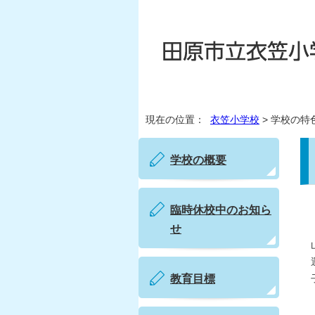
現在の位置：
衣笠小学校
> 学校の特
学校の概要
臨時休校中のお知ら
せ
教育目標