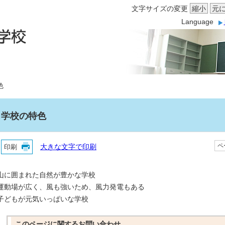
文字サイズの変更
縮小
元
Language
色
学校の特色
ペ
印刷
大きな文字で印刷
山に囲まれた自然が豊かな学校
運動場が広く、風も強いため、風力発電もある
子どもが元気いっぱいな学校
このページに関する
お問い合わせ