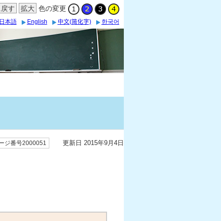
に戻す
拡大
色の変更
日本語
English
中文(简化字)
한국어
更新日 2015年9月4日
ージ番号2000051