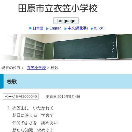
Language
日本語
English
中文(简化字)
한국어
現在の位置：
衣笠小学校
> 校歌
校歌
ページ番号2000049
更新日 2015年9月4日
衣笠山に いだかれて
朝日に映える 学舎で
仲間のよさを 認めあい
新たな知識 求めゆく