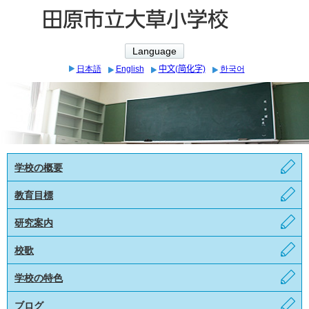
Language
日本語
English
中文(简化字)
한국어
学校の概要
教育目標
研究案内
校歌
学校の特色
ブログ