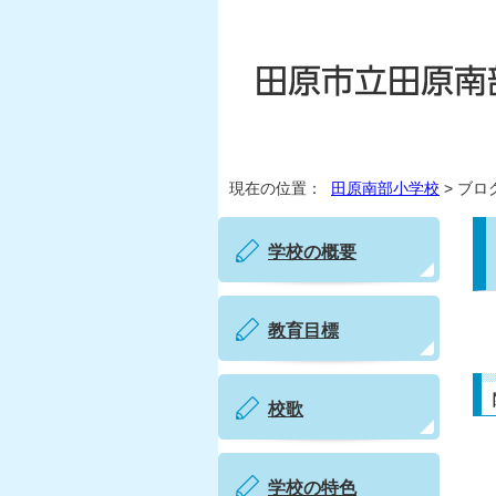
現在の位置：
田原南部小学校
> ブロ
学校の概要
教育目標
校歌
学校の特色