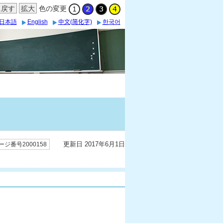
に戻す
拡大
色の変更
日本語
English
中文(简化字)
한국어
更新日 2017年6月1日
ージ番号2000158