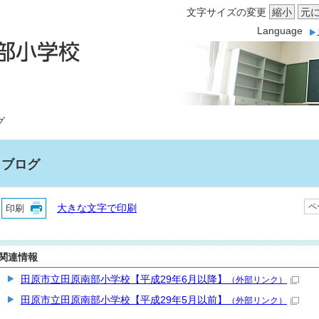
文字サイズの変更
縮小
元
Language
グ
ブログ
ペ
印刷
大きな文字で印刷
関連情報
田原市立田原南部小学校【平成29年6月以降】
（外部リンク）
田原市立田原南部小学校【平成29年5月以前】
（外部リンク）